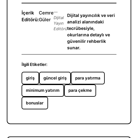
İçerik
Cemre
—
Dijital yayıncılık ve veri
Dijital
Editörü:
Güler
analizi alanındaki
Yayın
tecrübesiyle,
Editörü
okurlarına detaylı ve
güvenilir rehberlik
sunar.
İlgili Etiketler:
giriş
güncel giriş
para yatırma
minimum yatırım
para çekme
bonuslar