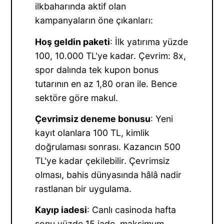
ilkbaharında aktif olan
kampanyaların öne çıkanları:
Hoş geldin paketi
: İlk yatırıma yüzde
100, 10.000 TL'ye kadar. Çevrim: 8x,
spor dalında tek kupon bonus
tutarının en az 1,80 oran ile. Bence
sektöre göre makul.
Çevrimsiz deneme bonusu
: Yeni
kayıt olanlara 100 TL, kimlik
doğrulaması sonrası. Kazancın 500
TL'ye kadar çekilebilir. Çevrimsiz
olması, bahis dünyasında hâlâ nadir
rastlanan bir uygulama.
Kayıp iadesi
: Canlı casinoda hafta
sonu yüzde 15 iade, maksimum