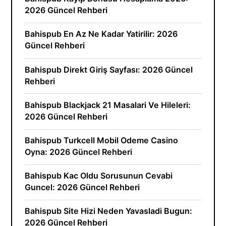
2026 Güncel Rehberi
Bahispub En Az Ne Kadar Yatirilir: 2026
Güncel Rehberi
Bahispub Direkt Giriş Sayfası: 2026 Güncel
Rehberi
Bahispub Blackjack 21 Masalari Ve Hileleri:
2026 Güncel Rehberi
Bahispub Turkcell Mobil Odeme Casino
Oyna: 2026 Güncel Rehberi
Bahispub Kac Oldu Sorusunun Cevabi
Guncel: 2026 Güncel Rehberi
Bahispub Site Hizi Neden Yavasladi Bugun:
2026 Güncel Rehberi