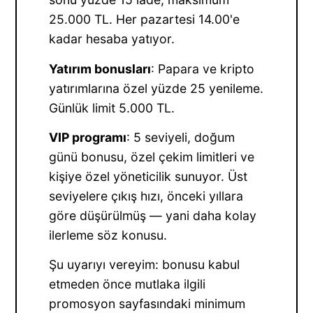
25.000 TL. Her pazartesi 14.00'e
kadar hesaba yatıyor.
Yatırım bonusları
: Papara ve kripto
yatırımlarına özel yüzde 25 yenileme.
Günlük limit 5.000 TL.
VIP programı
: 5 seviyeli, doğum
günü bonusu, özel çekim limitleri ve
kişiye özel yöneticilik sunuyor. Üst
seviyelere çıkış hızı, önceki yıllara
göre düşürülmüş — yani daha kolay
ilerleme söz konusu.
Şu uyarıyı vereyim: bonusu kabul
etmeden önce mutlaka ilgili
promosyon sayfasındaki minimum