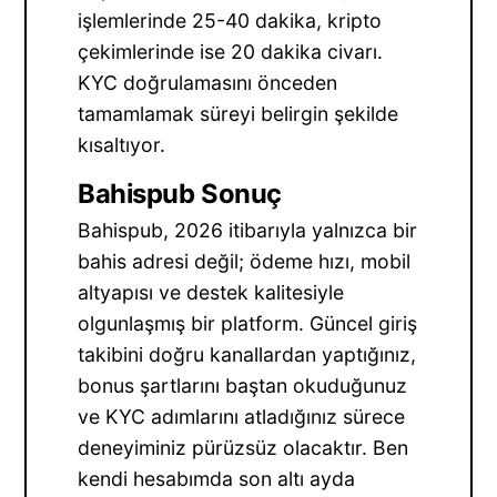
işlemlerinde 25-40 dakika, kripto
çekimlerinde ise 20 dakika civarı.
KYC doğrulamasını önceden
tamamlamak süreyi belirgin şekilde
kısaltıyor.
Bahispub Sonuç
Bahispub, 2026 itibarıyla yalnızca bir
bahis adresi değil; ödeme hızı, mobil
altyapısı ve destek kalitesiyle
olgunlaşmış bir platform. Güncel giriş
takibini doğru kanallardan yaptığınız,
bonus şartlarını baştan okuduğunuz
ve KYC adımlarını atladığınız sürece
deneyiminiz pürüzsüz olacaktır. Ben
kendi hesabımda son altı ayda