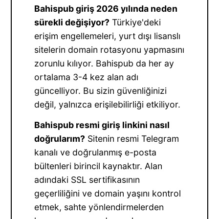
Bahispub giriş 2026 yılında neden
sürekli değişiyor?
Türkiye'deki
erişim engellemeleri, yurt dışı lisanslı
sitelerin domain rotasyonu yapmasını
zorunlu kılıyor. Bahispub da her ay
ortalama 3-4 kez alan adı
güncelliyor. Bu sizin güvenliğinizi
değil, yalnızca erişilebilirliği etkiliyor.
Bahispub resmi giriş linkini nasıl
doğrularım?
Sitenin resmi Telegram
kanalı ve doğrulanmış e-posta
bültenleri birincil kaynaktır. Alan
adındaki SSL sertifikasının
geçerliliğini ve domain yaşını kontrol
etmek, sahte yönlendirmelerden