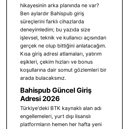
hikayesinin arka planında ne var?
Ben aylardır Bahispub giriş
süreçlerini farklı cihazlarda
deneyimledim; bu yazıda size
işlevsel, teknik ve kullanıcı açısından
gerçek ne olup bittiğini anlatacağım.
Kısa giriş adresi atlamaları, yatırım
eşikleri, çekim hızları ve bonus
koşullarına dair somut gözlemleri bir
arada bulacaksınız.
Bahispub Güncel Giriş
Adresi 2026
Türkiye'deki BTK kaynaklı alan adı
engellemeleri, yurt dışı lisanslı
platformların hemen her hafta yeni