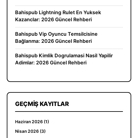
Bahispub Lightning Rulet En Yuksek
Kazanclar: 2026 Güncel Rehberi
Bahispub Vip Oyuncu Temsilcisine
Bağlanma: 2026 Güncel Rehberi
Bahispub Kimlik Dogrulamasi Nasil Yapilir
Adimlar: 2026 Güncel Rehberi
GEÇMIŞ KAYITLAR
Haziran 2026 (1)
Nisan 2026 (3)