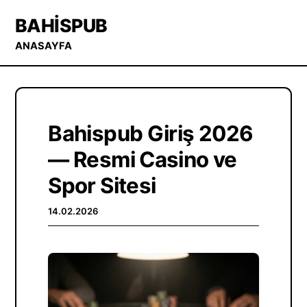
BAHISPUB
ANASAYFA
Bahispub Giriş 2026
— Resmi Casino ve
Spor Sitesi
14.02.2026