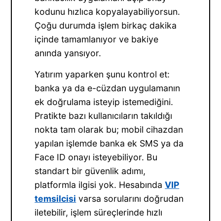
kodunu hızlıca kopyalayabiliyorsun.
Çoğu durumda işlem birkaç dakika
içinde tamamlanıyor ve bakiye
anında yansıyor.
Yatırım yaparken şunu kontrol et:
banka ya da e-cüzdan uygulamanın
ek doğrulama isteyip istemediğini.
Pratikte bazı kullanıcıların takıldığı
nokta tam olarak bu; mobil cihazdan
yapılan işlemde banka ek SMS ya da
Face ID onayı isteyebiliyor. Bu
standart bir güvenlik adımı,
platformla ilgisi yok. Hesabında
VIP
temsilcisi
varsa sorularını doğrudan
iletebilir, işlem süreçlerinde hızlı