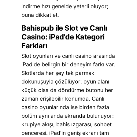
indirme hızı genelde yeterli oluyor;
buna dikkat et.
Bahispub ile Slot ve Canlı
Casino: iPad'de Kategori
Farkları
Slot oyunları ve canlı casino arasında
iPad'de belirgin bir deneyim farkı var.
Slotlarda her şey tek parmak
dokunuşuyla çözülüyor; oyun alanı
küçük olsa da döndürme butonu her
zaman erişilebilir konumda. Canlı
casino oyunlarında ise birden fazla
bölüm aynı anda ekranda bulunuyor:
krupiye akışı, bahis ızgarası, sohbet
penceresi. iPad'in geniş ekranı tam