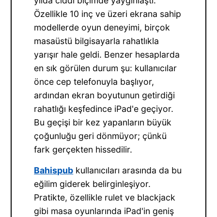
yılda ciddi biçimde yaygınlaştı.
Özellikle 10 inç ve üzeri ekrana sahip
modellerde oyun deneyimi, birçok
masaüstü bilgisayarla rahatlıkla
yarışır hale geldi. Benzer hesaplarda
en sık görülen durum şu: kullanıcılar
önce cep telefonuyla başlıyor,
ardından ekran boyutunun getirdiği
rahatlığı keşfedince iPad'e geçiyor.
Bu geçişi bir kez yapanların büyük
çoğunluğu geri dönmüyor; çünkü
fark gerçekten hissedilir.
Bahispub
kullanıcıları arasında da bu
eğilim giderek belirginleşiyor.
Pratikte, özellikle rulet ve blackjack
gibi masa oyunlarında iPad'in geniş