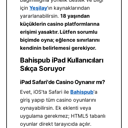
için
Yeşilay
'ın kaynaklarından
yararlanabilirsin.
18 yaşından
küçüklerin casino platformlarına
erişimi yasaktır. Lütfen sorumlu
biçimde oyna; eğlence sınırlarını
kendinin belirlemesi gerekiyor.
Bahispub iPad Kullanıcıları
Sıkça Soruyor
iPad Safari'de Casino Oynanır mı?
Evet, iOS'ta Safari ile
Bahispub
'a
giriş yapıp tüm casino oyunlarını
oynayabilirsin. Ek eklenti veya
uygulama gerekmez; HTML5 tabanlı
oyunlar direkt tarayıcıda açılır.