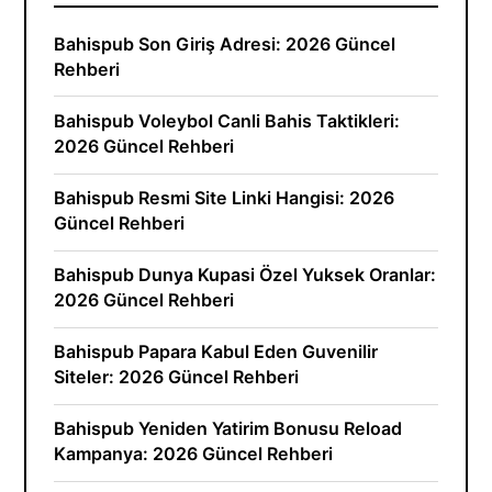
Bahispub Son Giriş Adresi: 2026 Güncel
Rehberi
Bahispub Voleybol Canli Bahis Taktikleri:
2026 Güncel Rehberi
Bahispub Resmi Site Linki Hangisi: 2026
Güncel Rehberi
Bahispub Dunya Kupasi Özel Yuksek Oranlar:
2026 Güncel Rehberi
Bahispub Papara Kabul Eden Guvenilir
Siteler: 2026 Güncel Rehberi
Bahispub Yeniden Yatirim Bonusu Reload
Kampanya: 2026 Güncel Rehberi