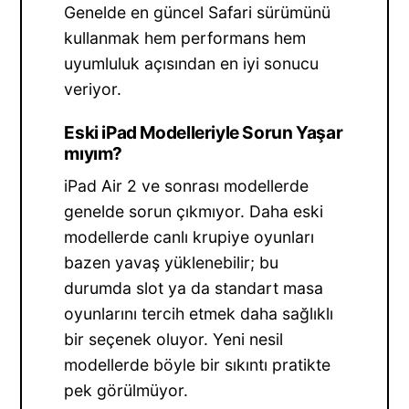
Genelde en güncel Safari sürümünü
kullanmak hem performans hem
uyumluluk açısından en iyi sonucu
veriyor.
Eski iPad Modelleriyle Sorun Yaşar
mıyım?
iPad Air 2 ve sonrası modellerde
genelde sorun çıkmıyor. Daha eski
modellerde canlı krupiye oyunları
bazen yavaş yüklenebilir; bu
durumda slot ya da standart masa
oyunlarını tercih etmek daha sağlıklı
bir seçenek oluyor. Yeni nesil
modellerde böyle bir sıkıntı pratikte
pek görülmüyor.