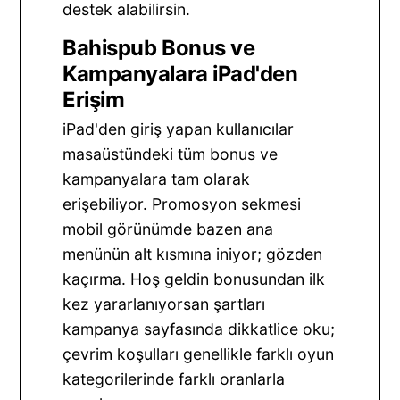
destek alabilirsin.
Bahispub Bonus ve
Kampanyalara iPad'den
Erişim
iPad'den giriş yapan kullanıcılar
masaüstündeki tüm bonus ve
kampanyalara tam olarak
erişebiliyor. Promosyon sekmesi
mobil görünümde bazen ana
menünün alt kısmına iniyor; gözden
kaçırma. Hoş geldin bonusundan ilk
kez yararlanıyorsan şartları
kampanya sayfasında dikkatlice oku;
çevrim koşulları genellikle farklı oyun
kategorilerinde farklı oranlarla