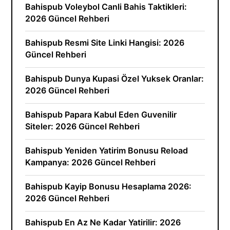
Bahispub Voleybol Canli Bahis Taktikleri:
2026 Güncel Rehberi
Bahispub Resmi Site Linki Hangisi: 2026
Güncel Rehberi
Bahispub Dunya Kupasi Özel Yuksek Oranlar:
2026 Güncel Rehberi
Bahispub Papara Kabul Eden Guvenilir
Siteler: 2026 Güncel Rehberi
Bahispub Yeniden Yatirim Bonusu Reload
Kampanya: 2026 Güncel Rehberi
Bahispub Kayip Bonusu Hesaplama 2026:
2026 Güncel Rehberi
Bahispub En Az Ne Kadar Yatirilir: 2026