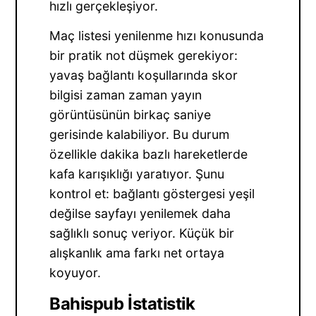
hızlı gerçekleşiyor.
Maç listesi yenilenme hızı konusunda
bir pratik not düşmek gerekiyor:
yavaş bağlantı koşullarında skor
bilgisi zaman zaman yayın
görüntüsünün birkaç saniye
gerisinde kalabiliyor. Bu durum
özellikle dakika bazlı hareketlerde
kafa karışıklığı yaratıyor. Şunu
kontrol et: bağlantı göstergesi yeşil
değilse sayfayı yenilemek daha
sağlıklı sonuç veriyor. Küçük bir
alışkanlık ama farkı net ortaya
koyuyor.
Bahispub İstatistik