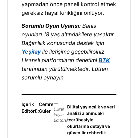
yapmadan önce paneli kontrol etmek
gereksiz hayal kırıklığını önlüyor.
Sorumlu Oyun Uyarısı:
Bahis
oyunları 18 yaş altındakilere yasaktır.
Bağımlılık konusunda destek için
Yeşilay
ile iletişime geçebilirsiniz.
Lisanslı platformların denetimi
BTK
tarafından yürütülmektedir. Lütfen
sorumlu oynayın.
İçerik
Cemre
—
Dijital yayıncılık ve veri
Dijital
Editörü:
Güler
analizi alanındaki
Yayın
tecrübesiyle,
Editörü
okurlarına detaylı ve
güvenilir rehberlik